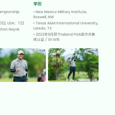
学历
ampionship
•
New Mexico Military Institute,
Roswell, NW
2022, USA：T22
•
Texas A&M International University,
Laredo, TX
khon Nayok
•
2022年9月获Thailand PGA高尔夫教
练认证 / GI 1416