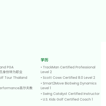
学历
and PGA
•
TrackMan Certified Professional
t球员身份转为职业
Level 2
olf Tour Thailand
•
Scott Cowx Certified 8.0 Level 2
•
Smart2Move BioSwing Dynamics
f Performance高尔夫教
Level 1
•
Swing Catalyst Certified Instructor
•
U.S. Kids Golf Certified Coach 1