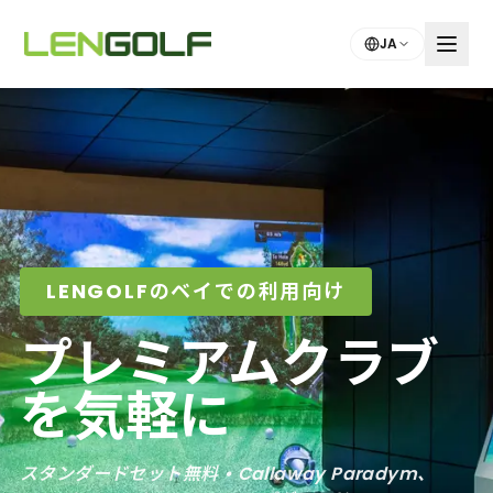
Skip to main content
JA
LENGOLFのベイでの利用向け
プレミアムクラブ
を気軽に
スタンダードセット無料 • Callaway Paradym、