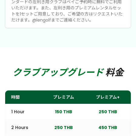
ンダードの左利き用クラブはベイご予約時に無料でご利用
いただけます。また、左利き用のプレミアムレンタルセッ
トを1セットご用意しており、ご希望の方はリクエストいた
だけます。@lengolfまでご連絡ください。
Set
Brand
スタンダードセット
ハウスセット
プレミアム
Callaway Warbird＆Majesty Shuttle
プレミアム+
Callaway Paradym Forged Carbon
クラブアップグレード
料金
時間
プレミアム
プレミアム+
1 Hour
150 THB
250 THB
2 Hours
250 THB
450 THB