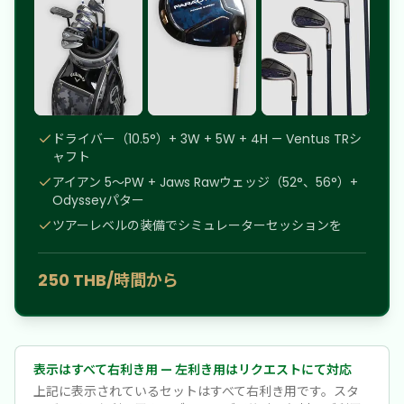
ドライバー（10.5°）+ 3W + 5W + 4H — Ventus TRシ
ャフト
アイアン 5〜PW + Jaws Rawウェッジ（52°、56°）+
Odysseyパター
ツアーレベルの装備でシミュレーターセッションを
250 THB/時間から
表示はすべて右利き用 — 左利き用はリクエストにて対応
上記に表示されているセットはすべて右利き用です。スタ